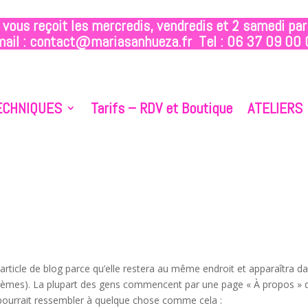
 vous reçoit les mercredis, vendredis et 2 samedi par
ail :
contact@mariasanhueza.fr
Tel :
06 37 09 00 
ECHNIQUES
Tarifs – RDV et Boutique
ATELIERS
 article de blog parce qu’elle restera au même endroit et apparaîtra d
s thèmes). La plupart des gens commencent par une page « À propos » 
a pourrait ressembler à quelque chose comme cela :