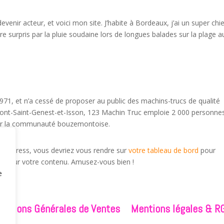
evenir acteur, et voici mon site. J’habite à Bordeaux, j’ai un super chi
être surpris par la pluie soudaine lors de longues balades sur la plage a
971, et n’a cessé de proposer au public des machins-trucs de qualité
ont-Saint-Genest-et-Isson, 123 Machin Truc emploie 2 000 personnes
pour la communauté bouzemontoise.
e WordPress, vous devriez vous rendre sur
votre tableau de bord
pour
es pour votre contenu. Amusez-vous bien !
e
nditions Générales de Ventes
Mentions légales & R