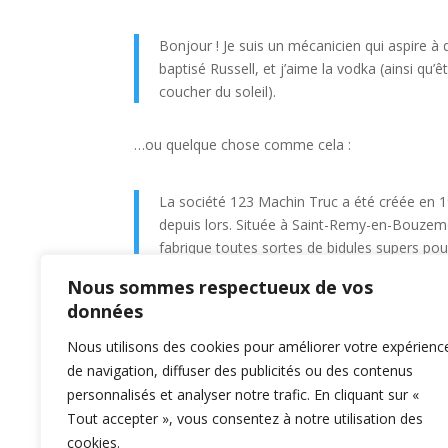
Bonjour ! Je suis un mécanicien qui aspire à d
baptisé Russell, et j’aime la vodka (ainsi qu’
coucher du soleil).
…ou quelque chose comme cela :
La société 123 Machin Truc a été créée en 1
depuis lors. Située à Saint-Remy-en-Bouzem
fabrique toutes sortes de bidules supers 
Nous sommes respectueux de vos
En tant que nouvel utilisateur ou utilisatrice d
données
supprimer cette page et créer de nouvelles pag
Nous utilisons des cookies pour améliorer votre expérienc
de navigation, diffuser des publicités ou des contenus
personnalisés et analyser notre trafic. En cliquant sur «
Co
Tout accepter », vous consentez à notre utilisation des
cookies.